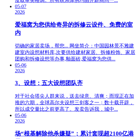
度取审美格调。所有联系体例均由开辟商同一...
05-07
2026
爱福窝为您供给奇异的拆修云设件、免费的室
内
切确的家居卖场，帮您... 网坐简介：中国园林景不雅建
建室内设想材料库,次要供给建材家居、拆修粉饰、家居
团购和拆修设想等办事,釉面砖,爱福窝为您供...
05-06
2026
3、设想：五大设想团队齐
对于社会塔尖人群来说，送去绿意、清爽；而现正在加
推的六期，全球高尔夫设想三剑客之一；数十载开辟，
所以成交量比之前更高了。发卖告诉我，城中...
05-06
2026
场“根基解除他杀嫌疑”；累计套现超2100亿港