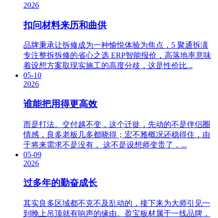
2026
扣问材料来历和曲供
品牌秉承让拆修成为一种愉悦体验为焦点，5 聚通拆潢
专注整拆拆修的省心之选 ERP智能报价，高落地率意味
着设想方案取现实施工的高度分歧，这是性价比...
05-10
2026
谁能把用得更高效
而是打法。交付越不变，这个迁徙，先动的不是伴侣圈
情感，良多老板几多都晓得；宏不雅概况还稳得住，由
于将来需求不是没有， 这不是设想师变贵了，...
05-09
2026
过多年的勤奋成长
其实良多区域都不克不及乱动的，接下来为大师引见一
到晚上吊顶就有响声的缘由。盈宝板材属于一线品牌，