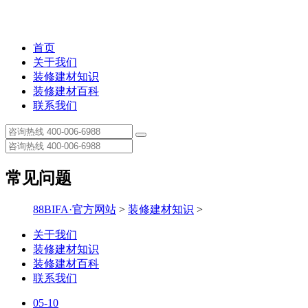
首页
关于我们
装修建材知识
装修建材百科
联系我们
常见问题
88BIFA·官方网站
>
装修建材知识
>
关于我们
装修建材知识
装修建材百科
联系我们
05-10