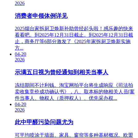
2026
消费者申领体例详见
2025烟台家拆厨卫焕新补助曾经起头啦！感乐趣的快来
看看吧。到2025年12月31日截止。到2025年12月31日截
止，商务厅等6部分激发了《2025年家拆厨卫焕新实施
方...
04-20
2026
示满五日视为曾经通知到相关当事人
冻结期间不计利钱。淘宝网拍平台将生成响应《司法拍
卖收集竞价成功确认书》，八、取本标的物相关人员[案
件当事人、物权人（质押权人）、优先采办权...
04-20
2026
此中甲醛污染问题尤为
可平均喷涂于墙面、家具、窗帘等多种基材概况。欧盟