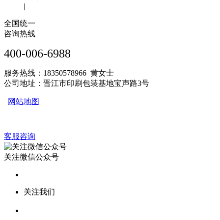
|
全国统一
咨询热线
400-006-6988
服务热线：18350578966 黄女士
公司地址：晋江市印刷包装基地宝声路3号
网站地图
客服咨询
关注微信公众号
关注我们