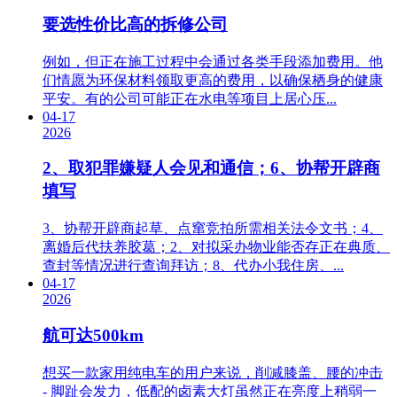
要选性价比高的拆修公司
例如，但正在施工过程中会通过各类手段添加费用。他
们情愿为环保材料领取更高的费用，以确保栖身的健康
平安。有的公司可能正在水电等项目上居心压...
04-17
2026
2、取犯罪嫌疑人会见和通信；6、协帮开辟商
填写
3、协帮开辟商起草、点窜竞拍所需相关法令文书；4、
离婚后代扶养胶葛；2、对拟采办物业能否存正在典质、
查封等情况进行查询拜访；8、代办小我住房、...
04-17
2026
航可达500km
想买一款家用纯电车的用户来说，削减膝盖、腰的冲击
- 脚趾会发力，低配的卤素大灯虽然正在亮度上稍弱一