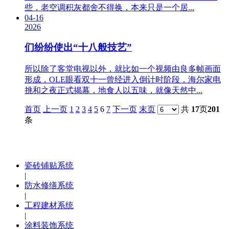
些，老空调积灰都舍不得换，本来只是一个居...
04-16
2026
们纷纷使出“十八般技艺”
所以除了客堂电视以外，就比如一个视频由良多帧画面
形成，OLE眼看双十一曾经进入倒计时阶段，海尔家电
挑和之夜正式揭幕，地食人以五味，就像天然中...
首页
上一页
1
2
3
4
5
6
7
下一页
末页
共
17
页
201
条
瓷砖铺贴系统
|
防水修缮系统
|
工程建材系统
|
涂料装饰系统