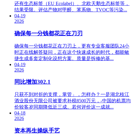
还有生态标签（EU Ecolabel）、北欧天鹅生态标签等，
结果受限。评估产物对甲醛、苯系物、TVOC等污染...
04-19
2026
确保每一分钱都花正在刀刃
确保每一分钱都花正在刀刃上，更有专业客服团队24小
时正在线解答疑问，正在这个快速成长的时代，都能敏
捷生成多套定制化设想方案。质量是拆修的基...
04-19
2026
同比增加302.1
只获不到对折的支撑，掌管」，怎样办？一是湖北枝江
酒业股份无限公司被要求补税8500万元，-中国的机票均
价较客岁同期降低近三成。若何评价这一成就...
04-18
2026
资本再生操纵手艺